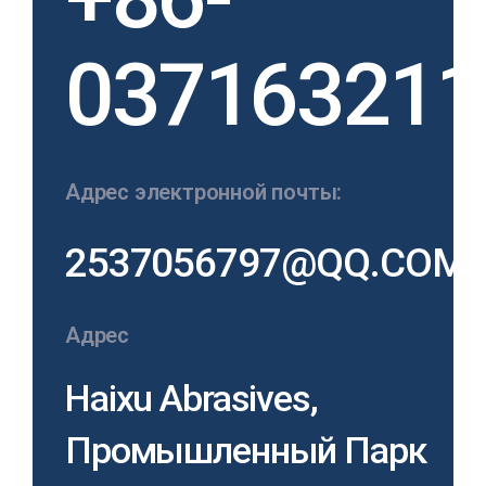
037163211
Адрес электронной почты:
2537056797@QQ.COM
Адрес
Haixu Abrasives,
Промышленный Парк