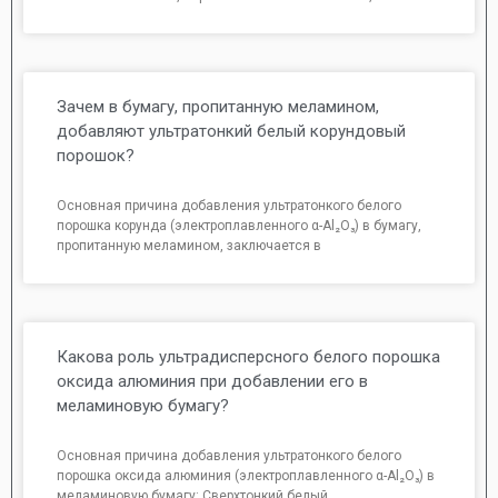
Зачем в бумагу, пропитанную меламином,
добавляют ультратонкий белый корундовый
порошок?
Основная причина добавления ультратонкого белого
порошка корунда (электроплавленного α-Al₂O₃) в бумагу,
пропитанную меламином, заключается в
Какова роль ультрадисперсного белого порошка
оксида алюминия при добавлении его в
меламиновую бумагу?
Основная причина добавления ультратонкого белого
порошка оксида алюминия (электроплавленного α-Al₂O₃) в
меламиновую бумагу: Сверхтонкий белый