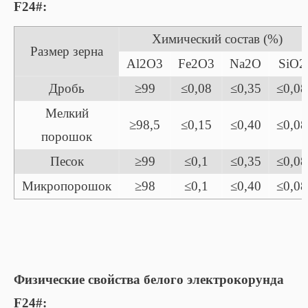
F24#:
Химический состав (%)
Размер зерна
Al2O3
Fe2O3
Na2O
SiO2
Дробь
≥99
≤0,08
≤0,35
≤0,08
Мелкий
≥98,5
≤0,15
≤0,40
≤0,08
порошок
Песок
≥99
≤0,1
≤0,35
≤0,08
Микропорошок
≥98
≤0,1
≤0,40
≤0,08
Физические свойства белого электрокорунда
F24#: