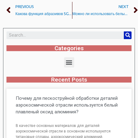
PREVIOUS
NEXT
Какова функция абразивов SG в керамических шлифовальных кругах?
Можно ли использовать белый корунд для пескоструйной обработки отливок из алюминиевого стержня?
Categories
Recent Posts
Почему для пескоструйной обработки деталей
аэрокосмической отрасли используется белый
плавленый оксид алюминия?
В качестве основных материалов для деталей
аэрокосмической отрасли в основном используются
титановые сплавы, аэрокосмический алюминий,