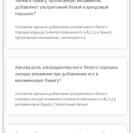
Зачем в бумагу, пропитанную меламином,
добавляют ультратонкий белый корундовый
порошок?
Основная причина добавления ультратонкого белого
порошка корунда (электроплавленного α-Al₂O₃) в бумагу,
пропитанную меламином, заключается в
Какова роль ультрадисперсного белого порошка
оксида алюминия при добавлении его в
меламиновую бумагу?
Основная причина добавления ультратонкого белого
порошка оксида алюминия (электроплавленного α-Al₂O₃) в
меламиновую бумагу: Сверхтонкий белый