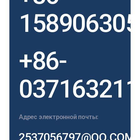
158906305
+86-
037163211
Адрес электронной почты:
2537056797@QQ.COM