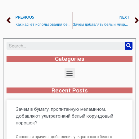
PREVIOUS
NEXT
Как насчет использования белого корундового порошка зернистостью 600# при точной полировке?
Зачем добавлять белый микропорошок электрокорунда при производстве покрытий?
Categories
Recent Posts
Зачем в бумагу, пропитанную меламином,
добавляют ультратонкий белый корундовый
порошок?
Основная причина добавления ультратонкого белого