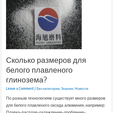
Сколько размеров для
белого плавленого
глинозема?
Leave a Comment
/
Без категории
,
Знания
,
Новости
По разным технологиям существует много размеров
для белого плавленого оксида алюминия, например:
Плавка-расплав-охлаждение-дробление-