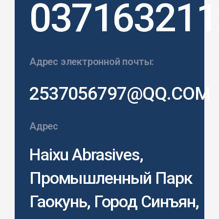
037163211
Адрес электронной почты:
2537056797@QQ.COM
Адрес
Haixu Abrasives,
Промышленный Парк
Гаокунь, Город Синъян,